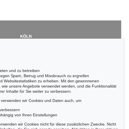
KÖLN
Cordula Lichtenberg
Gertrudenstraße 24-28
50667 Köln
Tel.: +49 (0)221 510 908-15
infokoeln@kettererkunst.de
eten und zu betreiben
egen Spam, Betrug und Missbrauch zu ergreifen
nd Websitestatistiken zu erheben. Mit den gewonnenen
, wie unsere Angebote verwendet werden, und die Funktionalität
er Inhalte für Sie weiter zu verbessern.
passen!
zeitig.
, verwenden wir Cookies und Daten auch, um
 verbessern
bhängig von Ihren Einstellungen
rwenden wir Cookies nicht für diese zusätzlichen Zwecke. Nicht
Jetzt zum Newsletter anmelden >