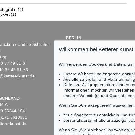
otografie
(4)
p-Art
(1)
BERLIN
aucken / Undine Schleifer
Dr. Simone Wiechers
Willkommen bei Ketterer Kunst
5
Fasanenstr. 70
urg
10719 Berlin
)40 37 49 61-0
Tel.: +49 (0)30 88 67 53-63
Wir verwenden Cookies und Daten, um
40 37 49 61-66
Fax: +49 (0)30 88 67 56-43
unsere Website und Angebote anzubi
@kettererkunst.de
infoberlin@kettererkunst.de
Ausfälle zu prüfen und Maßnahmen g
Daten zu Zielgruppeninteraktionen u
Informationen möchten wir verstehen
unserer Website(s) und Qualität unser
Keine Auktion mehr ver
SCHLAND
 M.A.
Wir informieren Sie recht
Wenn Sie „Alle akzeptieren“ auswählen
)89 55244-164
neue Angebote zu entwickeln und zu
(0)171 8618661
personalisierte Inhalte anzuzeigen, a
tererkunst.de
Wenn Sie „Alle ablehnen“ auswählen, ve