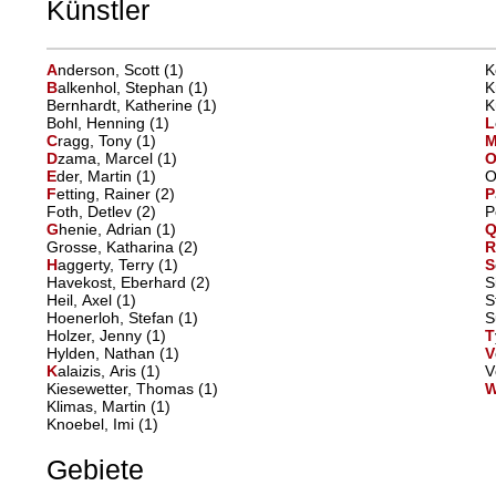
Künstler
A
nderson, Scott
(1)
B
alkenhol, Stephan
(1)
Bernhardt, Katherine (1)
Bohl, Henning (1)
L
C
ragg, Tony
(1)
D
zama, Marcel
(1)
E
der, Martin
(1)
F
etting, Rainer
(2)
P
Foth, Detlev (2)
G
henie, Adrian
(1)
Grosse, Katharina (2)
H
aggerty, Terry
(1)
S
Havekost, Eberhard (2)
Heil, Axel (1)
Hoenerloh, Stefan (1)
Holzer, Jenny (1)
T
Hylden, Nathan (1)
V
K
alaizis, Aris
(1)
Kiesewetter, Thomas (1)
Klimas, Martin (1)
Knoebel, Imi (1)
Gebiete