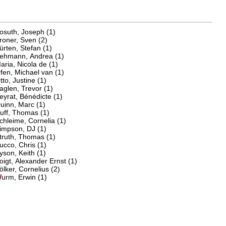
Kosuth, Joseph (1)
Kroner, Sven (2)
Kürten, Stefan (1)
ehmann, Andrea
(1)
M
aria, Nicola de
(1)
O
fen, Michael van
(1)
Otto, Justine (1)
aglen, Trevor
(1)
Peyrat, Bénédicte (1)
Q
uinn, Marc
(1)
R
uff, Thomas
(1)
chleime, Cornelia
(1)
Simpson, DJ (1)
Struth, Thomas (1)
Succo, Chris (1)
yson, Keith
(1)
oigt, Alexander Ernst
(1)
Völker, Cornelius (2)
W
urm, Erwin
(1)