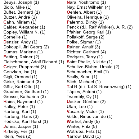
Beuys, Joseph (1)
N
ara, Yoshitomo
(1)
Bidlo, Mike (1)
Nay, Ernst Wilhelm (4)
Buffet, Bernard (1)
O
ehlen, Albert
(1)
Butzer, André (1)
Oliveira, Henrique (1)
C
ahn, Miriam
(1)
P
alermo, Blinky
(1)
Calder, Alexander (1)
Penck (d.i. Ralf Winkler), A. R. (2)
Copley, William N. (1)
Pfahler, Georg Karl (1)
Corneille (1)
Poliakoff, Serge (2)
D
enzler, Andy
(1)
Polke, Sigmar (1)
Dokoupil, Jiri Georg (2)
R
ainer, Arnulf
(3)
Dumas, Marlene (1)
Richter, Gerhard (4)
F
etting, Rainer
(2)
Rodgers, Terry (1)
Fleischmann, Adolf Richard (1)
S
aint Phalle, Niki de
(1)
G
eiger, Rupprecht
(3)
Schultze-Bluhm, Ursula (2)
Genzken, Isa (1)
Schumacher, Emil (1)
Gigli, Ormond (1)
Scully, Sean (1)
Girke, Raimund (3)
Stich, Michael (1)
Götz, Karl Otto (1)
T
al R (d.i. Tal S. Rosenzweig)
(1)
Graubner, Gotthard (1)
Tàpies, Antoni (1)
Grosse, Katharina (3)
Twombly, Cy (1)
H
ains, Raymond
(1)
U
ecker, Günther
(2)
Halley, Peter (1)
Ufan, Lee (1)
Hartung, Karl (1)
V
asarely, Victor
(1)
Hartung, Hans (3)
Velde, Rinus van de (1)
Hödicke, Karl Horst (1)
W
arhol, Andy
(5)
J
ohns, Jasper
(1)
Winter, Fritz (5)
K
irkeby, Per
(1)
Wotruba, Fritz (1)
Klein, Yves (2)
Y
arrow, David
(1)