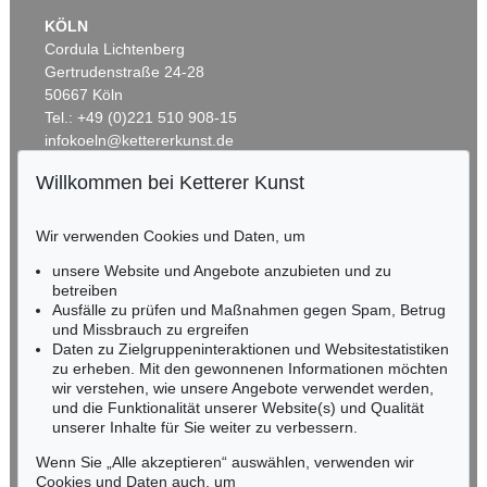
KÖLN
Cordula Lichtenberg
Gertrudenstraße 24-28
50667 Köln
Tel.: +49 (0)221 510 908-15
infokoeln@kettererkunst.de
Willkommen bei Ketterer Kunst
BADEN-WÜRTTEMBERG
HESSEN
Wir verwenden Cookies und Daten, um
RHEINLAND-PFALZ
Miriam Heß
unsere Website und Angebote anzubieten und zu
Tel.: +49 (0)62 21 58 80-038
betreiben
Ausfälle zu prüfen und Maßnahmen gegen Spam, Betrug
Fax: +49 (0)62 21 58 80-595
und Missbrauch zu ergreifen
infoheidelberg@kettererkunst.de
Daten zu Zielgruppeninteraktionen und Websitestatistiken
zu erheben. Mit den gewonnenen Informationen möchten
wir verstehen, wie unsere Angebote verwendet werden,
NORDDEUTSCHLAND
und die Funktionalität unserer Website(s) und Qualität
Nico Kassel, M.A.
unserer Inhalte für Sie weiter zu verbessern.
Tel.: +49 (0)89 55244-164
Mobil: +49 (0)171 8618661
Wenn Sie „Alle akzeptieren“ auswählen, verwenden wir
n.kassel@kettererkunst.de
Cookies und Daten auch, um