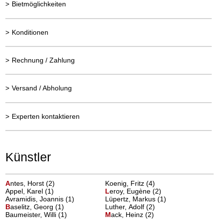
>
Bietmöglichkeiten
>
Konditionen
>
Rechnung / Zahlung
>
Versand / Abholung
>
Experten kontaktieren
Künstler
A
ntes, Horst
(2)
Koenig, Fritz (4)
Appel, Karel (1)
L
eroy, Eugène
(2)
Avramidis, Joannis (1)
Lüpertz, Markus (1)
B
aselitz, Georg
(1)
Luther, Adolf (2)
Baumeister, Willi (1)
M
ack, Heinz
(2)