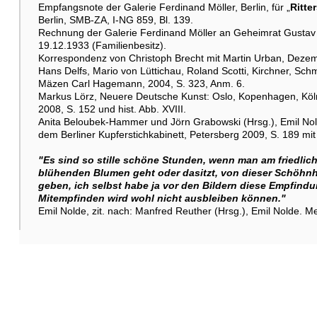
Empfangsnote der Galerie Ferdinand Möller, Berlin, für „
Ritte
Berlin, SMB-ZA, I-NG 859, Bl. 139.
Rechnung der Galerie Ferdinand Möller an Geheimrat Gustav
19.12.1933 (Familienbesitz).
Korrespondenz von Christoph Brecht mit Martin Urban, Dezem
Hans Delfs, Mario von Lüttichau, Roland Scotti, Kirchner, Sch
Mäzen Carl Hagemann, 2004, S. 323, Anm. 6.
Markus Lörz, Neuere Deutsche Kunst: Oslo, Kopenhagen, Köln
2008, S. 152 und hist. Abb. XVIII.
Anita Beloubek-Hammer und Jörn Grabowski (Hrsg.), Emil Nol
dem Berliner Kupferstichkabinett, Petersberg 2009, S. 189 mit 
"Es sind so stille schöne Stunden, wenn man am friedl
blühenden Blumen geht oder dasitzt, von dieser Schöhnhe
geben, ich selbst habe ja vor den Bildern diese Empfindu
Mitempfinden wird wohl nicht ausbleiben können."
Emil Nolde, zit. nach: Manfred Reuther (Hrsg.), Emil Nolde. Me