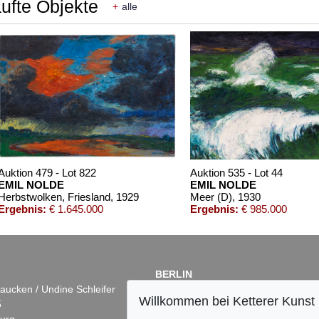
aufte Objekte
+
alle
Auktion 479 - Lot 822
Auktion 535 - Lot 44
EMIL NOLDE
EMIL NOLDE
Herbstwolken, Friesland
, 1929
Meer (D)
, 1930
Ergebnis:
€ 1.645.000
Ergebnis:
€ 985.000
BERLIN
aucken / Undine Schleifer
Dr. Simone Wiechers
Willkommen bei Ketterer Kunst
5
Fasanenstr. 70
urg
10719 Berlin