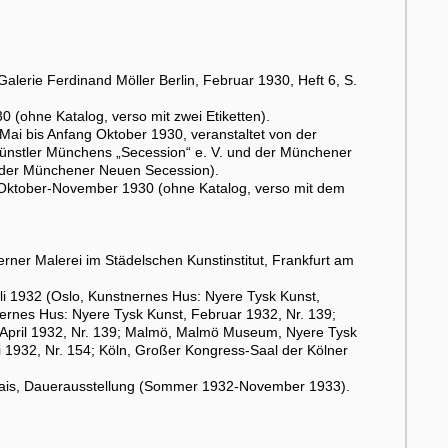
.
 Galerie Ferdinand Möller Berlin, Februar 1930, Heft 6, S.
 (ohne Katalog, verso mit zwei Etiketten).
ai bis Anfang Oktober 1930, veranstaltet von der
ünstler Münchens „Secession“ e. V. und der Münchener
tt der Münchener Neuen Secession).
, Oktober-November 1930 (ohne Katalog, verso mit dem
ner Malerei im Städelschen Kunstinstitut, Frankfurt am
i 1932 (Oslo, Kunstnernes Hus: Nyere Tysk Kunst,
ernes Hus: Nyere Tysk Kunst, Februar 1932, Nr. 139;
-April 1932, Nr. 139; Malmö, Malmö Museum, Nyere Tysk
ai 1932, Nr. 154; Köln, Großer Kongress-Saal der Kölner
palais, Dauerausstellung (Sommer 1932-November 1933).