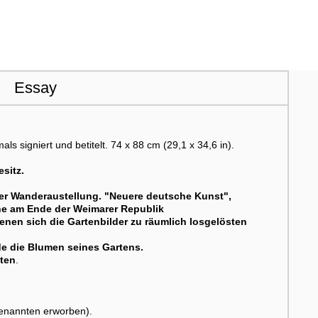
Essay
 signiert und betitelt. 74 x 88 cm (29,1 x 34,6 in).
sitz.
 der Wanderaustellung. "Neuere deutsche Kunst",
ne am Ende der Weimarer Republik
enen sich die Gartenbilder zu räumlich losgelösten
lde die Blumen seines Gartens.
oten
.
enannten erworben).