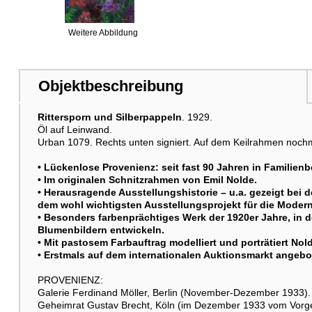
Weitere Abbildung
Objektbeschreibung
Rittersporn und Silberpappeln
. 1929.
Weitere Abbildung
Öl auf Leinwand.
Urban 1079. Rechts unten signiert. Auf dem Keilrahmen nochmals
• Lückenlose Provenienz: seit fast 90 Jahren in Familienbe
• Im originalen Schnitzrahmen von Emil Nolde.
• Herausragende Ausstellungshistorie – u.a. gezeigt bei
dem wohl wichtigsten Ausstellungsprojekt für die Moder
• Besonders farbenprächtiges Werk der 1920er Jahre, in d
Weitere Abbildung
Blumenbildern entwickeln.
• Mit pastosem Farbauftrag modelliert und porträtiert No
• Erstmals auf dem internationalen Auktionsmarkt angeb
PROVENIENZ:
Galerie Ferdinand Möller, Berlin (November-Dezember 1933).
Geheimrat Gustav Brecht, Köln (im Dezember 1933 vom Vorg