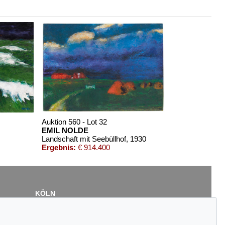
Auktion 560 - Lot 32
EMIL NOLDE
Landschaft mit Seebüllhof
, 1930
Ergebnis:
€ 914.400
KÖLN
Cordula Lichtenberg
Gertrudenstraße 24-28
50667 Köln