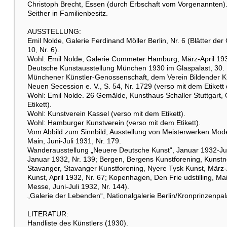
Christoph Brecht, Essen (durch Erbschaft vom Vorgenannten)
Seither in Familienbesitz.
Weitere Abbildung
AUSSTELLUNG:
Emil Nolde, Galerie Ferdinand Möller Berlin, Nr. 6 (Blätter der
10, Nr. 6).
Wohl: Emil Nolde, Galerie Commeter Hamburg, März-April 1930
Deutsche Kunstausstellung München 1930 im Glaspalast, 30. M
Münchener Künstler-Genossenschaft, dem Verein Bildender K
Weitere Abbildung
Neuen Secession e. V., S. 54, Nr. 1729 (verso mit dem Etike
Wohl: Emil Nolde. 26 Gemälde, Kunsthaus Schaller Stuttgart
Etikett).
Wohl: Kunstverein Kassel (verso mit dem Etikett).
Wohl: Hamburger Kunstverein (verso mit dem Etikett).
Vom Abbild zum Sinnbild, Ausstellung von Meisterwerken Moder
Raumbeispiel
Main, Juni-Juli 1931, Nr. 179.
Wanderausstellung „Neuere Deutsche Kunst“, Januar 1932-Jul
Januar 1932, Nr. 139; Bergen, Bergens Kunstforening, Kunstn
Stavanger, Stavanger Kunstforening, Nyere Tysk Kunst, März
Kunst, April 1932, Nr. 67; Kopenhagen, Den Frie udstilling, M
Messe, Juni-Juli 1932, Nr. 144).
„Galerie der Lebenden“, Nationalgalerie Berlin/Kronprinzen
LITERATUR:
Handliste des Künstlers (1930).