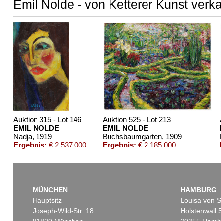
Emil Nolde - von Ketterer Kunst verk
Auktion 315 - Lot 146
Auktion 525 - Lot 213
EMIL NOLDE
EMIL NOLDE
Nadja
, 1919
Buchsbaumgarten
, 1909
Ergebnis:
€ 2.537.000
Ergebnis:
€ 2.185.000
MÜNCHEN
HAMBURG
Hauptsitz
Louisa von S
Joseph-Wild-Str. 18
Holstenwall 
81829 München
20355 Hamb