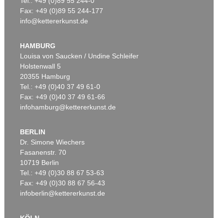
Tel.: +49 (0)89 55 244-0
Fax: +49 (0)89 55 244-177
info@kettererkunst.de
Auktion 550 - Lot 15
MAX LIEBERMANN
Wannseegarten - Haus mit roten Stauden
, 1926
HAMBURG
Ergebnis:
€ 711.200
Louisa von Saucken / Undine Schleifer
Holstenwall 5
20355 Hamburg
Tel.: +49 (0)40 37 49 61-0
Fax: +49 (0)40 37 49 61-66
infohamburg@kettererkunst.de
BERLIN
Dr. Simone Wiechers
Fasanenstr. 70
Auktion 520 - Lot 324
10719 Berlin
MAX LIEBERMANN
Der Nutzgarten in Wannsee nach Südosten
, 1923
Tel.: +49 (0)30 88 67 53-63
Ergebnis:
€ 673.000
Fax: +49 (0)30 88 67 56-43
infoberlin@kettererkunst.de