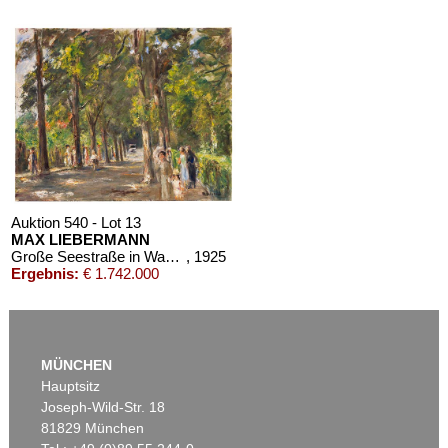
Auktion 610 - Lot 126000483
LYONEL FEININGER
Alte Seebären
, 1919
Schätzpreis:
€ 2.500
Auktion 540 - Lot 13
MAX LIEBERMANN
Große Seestraße in Wannsee
, 1925
Ergebnis:
€ 1.742.000
MÜNCHEN
Hauptsitz
Joseph-Wild-Str. 18
81829 München