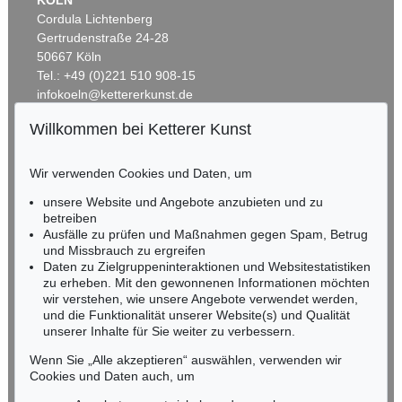
KÖLN
Cordula Lichtenberg
Gertrudenstraße 24-28
50667 Köln
Tel.: +49 (0)221 510 908-15
infokoeln@kettererkunst.de
Willkommen bei Ketterer Kunst
Auktion 560 - Lot 13
BADEN-WÜRTTEMBERG
MAX LIEBERMANN
HESSEN
Allee mit Spaziergängern und Automobilen
, 1924
Wir verwenden Cookies und Daten, um
Ergebnis:
€ 571.500
RHEINLAND-PFALZ
Miriam Heß
unsere Website und Angebote anzubieten und zu
Tel.: +49 (0)62 21 58 80-038
betreiben
Ausfälle zu prüfen und Maßnahmen gegen Spam, Betrug
Fax: +49 (0)62 21 58 80-595
und Missbrauch zu ergreifen
infoheidelberg@kettererkunst.de
Daten zu Zielgruppeninteraktionen und Websitestatistiken
zu erheben. Mit den gewonnenen Informationen möchten
wir verstehen, wie unsere Angebote verwendet werden,
NORDDEUTSCHLAND
und die Funktionalität unserer Website(s) und Qualität
Nico Kassel, M.A.
unserer Inhalte für Sie weiter zu verbessern.
Tel.: +49 (0)89 55244-164
Mobil: +49 (0)171 8618661
Wenn Sie „Alle akzeptieren“ auswählen, verwenden wir
n.kassel@kettererkunst.de
Cookies und Daten auch, um
Auktion 342 - Lot 252
MAX LIEBERMANN