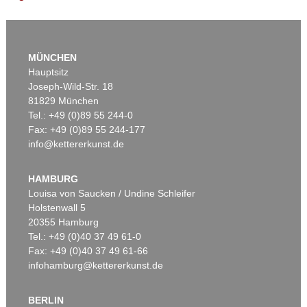
MÜNCHEN
Hauptsitz
Joseph-Wild-Str. 18
81829 München
Tel.: +49 (0)89 55 244-0
Fax: +49 (0)89 55 244-177
info@kettererkunst.de
Auktion 545 - Lot 43
WASSILY KANDINSKY
Murnau
, 1908
HAMBURG
Ergebnis:
€ 3.920.000
Louisa von Saucken / Undine Schleifer
Holstenwall 5
20355 Hamburg
Tel.: +49 (0)40 37 49 61-0
Fax: +49 (0)40 37 49 61-66
infohamburg@kettererkunst.de
BERLIN