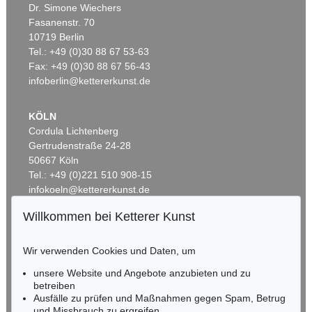
Dr. Simone Wiechers
Fasanenstr. 70
Auktion 600 - Lot 61
Auktion 489 - Lot 128
10719 Berlin
WASSILY KANDINSKY
W. KANDINSKY
Behauptend
, 1926
Treppe zum Schloss (Murnau)
, 1909
Tel.: +49 (0)30 88 67 53-63
Ergebnis:
€ 3.135.000
Ergebnis:
€ 2.425.000
Fax: +49 (0)30 88 67 56-43
infoberlin@kettererkunst.de
KÖLN
Cordula Lichtenberg
Gertrudenstraße 24-28
50667 Köln
Tel.: +49 (0)221 510 908-15
infokoeln@kettererkunst.de
Willkommen bei Ketterer Kunst
Auktion 415 - Lot 347
Auktion 520 - Lot 376
BADEN-WÜRTTEMBERG
W. KANDINSKY
W. KANDINSKY
HESSEN
Gewebe
, 1923
Gebogene Spitzen
, 1927
Wir verwenden Cookies und Daten, um
Ergebnis:
€ 1.320.000
Ergebnis:
€ 1.105.000
RHEINLAND-PFALZ
Miriam Heß
unsere Website und Angebote anzubieten und zu
Tel.: +49 (0)62 21 58 80-038
betreiben
Fax: +49 (0)62 21 58 80-595
Ausfälle zu prüfen und Maßnahmen gegen Spam, Betrug
und Missbrauch zu ergreifen