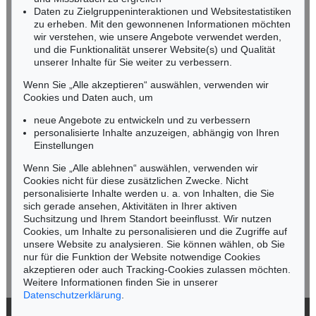
infoheidelberg@kettererkunst.de
Daten zu Zielgruppeninteraktionen und Websitestatistiken
zu erheben. Mit den gewonnenen Informationen möchten
NORDDEUTSCHLAND
wir verstehen, wie unsere Angebote verwendet werden,
und die Funktionalität unserer Website(s) und Qualität
Nico Kassel, M.A.
unserer Inhalte für Sie weiter zu verbessern.
Tel.: +49 (0)89 55244-164
Mobil: +49 (0)171 8618661
Wenn Sie „Alle akzeptieren“ auswählen, verwenden wir
n.kassel@kettererkunst.de
Cookies und Daten auch, um
Auktion 606 - Lot 44
WASSILY KANDINSKY
neue Angebote zu entwickeln und zu verbessern
Bei Oberau
, 1908
personalisierte Inhalte anzuzeigen, abhängig von Ihren
Ergebnis:
€ 645.000
Keine Auktion mehr verpassen!
Einstellungen
Wir informieren Sie rechtzeitig.
Wenn Sie „Alle ablehnen“ auswählen, verwenden wir
Cookies nicht für diese zusätzlichen Zwecke. Nicht
personalisierte Inhalte werden u. a. von Inhalten, die Sie
sich gerade ansehen, Aktivitäten in Ihrer aktiven
Suchsitzung und Ihrem Standort beeinflusst. Wir nutzen
Jetzt zum Newsletter anmelden >
Cookies, um Inhalte zu personalisieren und die Zugriffe auf
unsere Website zu analysieren. Sie können wählen, ob Sie
nur für die Funktion der Website notwendige Cookies
akzeptieren oder auch Tracking-Cookies zulassen möchten.
Weitere Informationen finden Sie in unserer
Auktion 432 - Lot 338
Auktion 409 - Lot 347
Datenschutzerklärung
.
W. KANDINSKY
WASSILY KANDINSKY