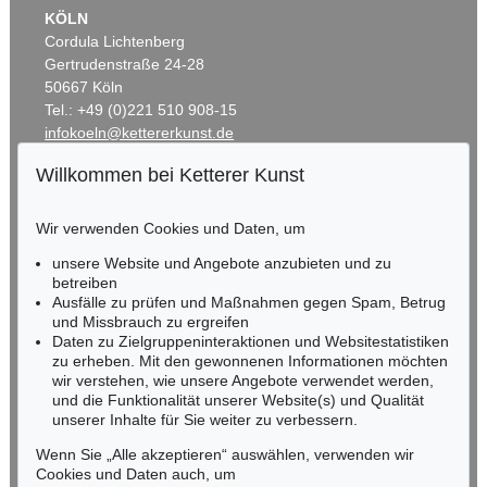
KÖLN
Cordula Lichtenberg
Gertrudenstraße 24-28
50667 Köln
Tel.: +49 (0)221 510 908-15
infokoeln@kettererkunst.de
Willkommen bei Ketterer Kunst
BADEN-WÜRTTEMBERG
HESSEN
Wir verwenden Cookies und Daten, um
RHEINLAND-PFALZ
Miriam Heß
unsere Website und Angebote anzubieten und zu
Tel.: +49 (0)62 21 58 80-038
betreiben
Ausfälle zu prüfen und Maßnahmen gegen Spam, Betrug
Fax: +49 (0)62 21 58 80-595
und Missbrauch zu ergreifen
infoheidelberg@kettererkunst.de
Daten zu Zielgruppeninteraktionen und Websitestatistiken
zu erheben. Mit den gewonnenen Informationen möchten
wir verstehen, wie unsere Angebote verwendet werden,
NORDDEUTSCHLAND
und die Funktionalität unserer Website(s) und Qualität
Nico Kassel, M.A.
unserer Inhalte für Sie weiter zu verbessern.
Tel.: +49 (0)89 55244-164
Mobil: +49 (0)171 8618661
Wenn Sie „Alle akzeptieren“ auswählen, verwenden wir
n.kassel@kettererkunst.de
Cookies und Daten auch, um