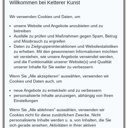
Willkommen bei Ketterer Kunst
BADEN-WÜRTTEMBERG
HESSEN
Wir verwenden Cookies und Daten, um
RHEINLAND-PFALZ
Miriam Heß
unsere Website und Angebote anzubieten und zu
Tel.: +49 (0)62 21 58 80-038
betreiben
Ausfälle zu prüfen und Maßnahmen gegen Spam, Betrug
Fax: +49 (0)62 21 58 80-595
und Missbrauch zu ergreifen
infoheidelberg@kettererkunst.de
Daten zu Zielgruppeninteraktionen und Websitestatistiken
zu erheben. Mit den gewonnenen Informationen möchten
wir verstehen, wie unsere Angebote verwendet werden,
NORDDEUTSCHLAND
und die Funktionalität unserer Website(s) und Qualität
Nico Kassel, M.A.
unserer Inhalte für Sie weiter zu verbessern.
Tel.: +49 (0)89 55244-164
Mobil: +49 (0)171 8618661
Wenn Sie „Alle akzeptieren“ auswählen, verwenden wir
n.kassel@kettererkunst.de
Cookies und Daten auch, um
neue Angebote zu entwickeln und zu verbessern
personalisierte Inhalte anzuzeigen, abhängig von Ihren
Keine Auktion mehr verpassen!
Einstellungen
Wir informieren Sie rechtzeitig.
Wenn Sie „Alle ablehnen“ auswählen, verwenden wir
Cookies nicht für diese zusätzlichen Zwecke. Nicht
personalisierte Inhalte werden u. a. von Inhalten, die Sie
sich gerade ansehen, Aktivitäten in Ihrer aktiven