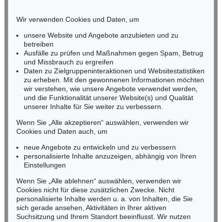
BADEN-WÜRTTEMBERG
HESSEN
Wir verwenden Cookies und Daten, um
RHEINLAND-PFALZ
Miriam Heß
unsere Website und Angebote anzubieten und zu
Tel.: +49 (0)62 21 58 80-038
betreiben
Ausfälle zu prüfen und Maßnahmen gegen Spam, Betrug
Fax: +49 (0)62 21 58 80-595
und Missbrauch zu ergreifen
infoheidelberg@kettererkunst.de
Daten zu Zielgruppeninteraktionen und Websitestatistiken
zu erheben. Mit den gewonnenen Informationen möchten
wir verstehen, wie unsere Angebote verwendet werden,
NORDDEUTSCHLAND
und die Funktionalität unserer Website(s) und Qualität
Nico Kassel, M.A.
unserer Inhalte für Sie weiter zu verbessern.
Tel.: +49 (0)89 55244-164
Mobil: +49 (0)171 8618661
Wenn Sie „Alle akzeptieren“ auswählen, verwenden wir
n.kassel@kettererkunst.de
Cookies und Daten auch, um
neue Angebote zu entwickeln und zu verbessern
personalisierte Inhalte anzuzeigen, abhängig von Ihren
Keine Auktion mehr verpassen!
Einstellungen
Wir informieren Sie rechtzeitig.
Wenn Sie „Alle ablehnen“ auswählen, verwenden wir
Cookies nicht für diese zusätzlichen Zwecke. Nicht
personalisierte Inhalte werden u. a. von Inhalten, die Sie
sich gerade ansehen, Aktivitäten in Ihrer aktiven
Suchsitzung und Ihrem Standort beeinflusst. Wir nutzen