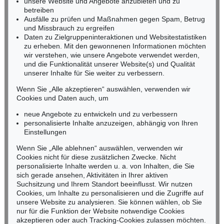
unsere Website und Angebote anzubieten und zu
Tel.: +49 (0)62 21 58 80-038
betreiben
Ausfälle zu prüfen und Maßnahmen gegen Spam, Betrug
Fax: +49 (0)62 21 58 80-595
und Missbrauch zu ergreifen
infoheidelberg@kettererkunst.de
Daten zu Zielgruppeninteraktionen und Websitestatistiken
zu erheben. Mit den gewonnenen Informationen möchten
wir verstehen, wie unsere Angebote verwendet werden,
NORDDEUTSCHLAND
und die Funktionalität unserer Website(s) und Qualität
Nico Kassel, M.A.
unserer Inhalte für Sie weiter zu verbessern.
Tel.: +49 (0)89 55244-164
Mobil: +49 (0)171 8618661
Wenn Sie „Alle akzeptieren“ auswählen, verwenden wir
n.kassel@kettererkunst.de
Cookies und Daten auch, um
neue Angebote zu entwickeln und zu verbessern
personalisierte Inhalte anzuzeigen, abhängig von Ihren
Keine Auktion mehr verpassen!
Einstellungen
Wir informieren Sie rechtzeitig.
Wenn Sie „Alle ablehnen“ auswählen, verwenden wir
Cookies nicht für diese zusätzlichen Zwecke. Nicht
personalisierte Inhalte werden u. a. von Inhalten, die Sie
sich gerade ansehen, Aktivitäten in Ihrer aktiven
Suchsitzung und Ihrem Standort beeinflusst. Wir nutzen
Jetzt zum Newsletter anmelden >
Cookies, um Inhalte zu personalisieren und die Zugriffe auf
unsere Website zu analysieren. Sie können wählen, ob Sie
nur für die Funktion der Website notwendige Cookies
akzeptieren oder auch Tracking-Cookies zulassen möchten.