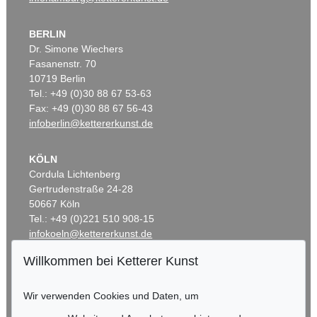
BERLIN
Dr. Simone Wiechers
Fasanenstr. 70
10719 Berlin
Tel.: +49 (0)30 88 67 53-63
Fax: +49 (0)30 88 67 56-43
infoberlin@kettererkunst.de
KÖLN
Cordula Lichtenberg
Gertrudenstraße 24-28
50667 Köln
Tel.: +49 (0)221 510 908-15
infokoeln@kettererkunst.de
Willkommen bei Ketterer Kunst
BADEN-WÜRTTEMBERG
HESSEN
Wir verwenden Cookies und Daten, um
RHEINLAND-PFALZ
Miriam Heß