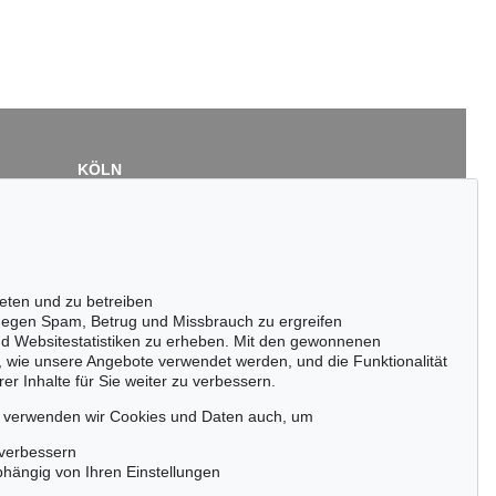
KÖLN
Cordula Lichtenberg
Gertrudenstraße 24-28
50667 Köln
Tel.: +49 (0)221 510 908-15
infokoeln@kettererkunst.de
eten und zu betreiben
egen Spam, Betrug und Missbrauch zu ergreifen
nd Websitestatistiken zu erheben. Mit den gewonnenen
, wie unsere Angebote verwendet werden, und die Funktionalität
er Inhalte für Sie weiter zu verbessern.
passen!
zeitig.
, verwenden wir Cookies und Daten auch, um
 verbessern
bhängig von Ihren Einstellungen