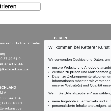
trieren
BERLIN
aucken / Undine Schleifer
Dr. Simone Wiechers
Willkommen bei Ketterer Kunst
5
Fasanenstr. 70
urg
10719 Berlin
)40 37 49 61-0
Tel.: +49 (0)30 88 67 53-63
Wir verwenden Cookies und Daten, um
40 37 49 61-66
Fax: +49 (0)30 88 67 56-43
unsere Website und Angebote anzubi
@kettererkunst.de
infoberlin@kettererkunst.de
Ausfälle zu prüfen und Maßnahmen g
Daten zu Zielgruppeninteraktionen u
Informationen möchten wir verstehen
unserer Website(s) und Qualität unser
Keine Auktion mehr ver
SCHLAND
 M.A.
Wir informieren Sie recht
Wenn Sie „Alle akzeptieren“ auswählen
)89 55244-164
neue Angebote zu entwickeln und zu
(0)171 8618661
personalisierte Inhalte anzuzeigen, a
tererkunst.de