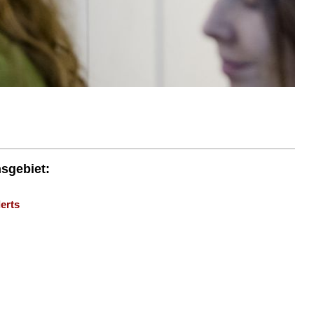
nsgebiet:
erts