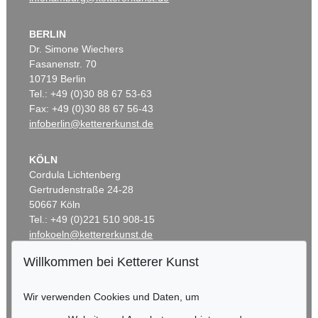
BERLIN
Dr. Simone Wiechers
Fasanenstr. 70
10719 Berlin
Tel.: +49 (0)30 88 67 53-63
Fax: +49 (0)30 88 67 56-43
infoberlin@kettererkunst.de
KÖLN
Cordula Lichtenberg
Gertrudenstraße 24-28
50667 Köln
Tel.: +49 (0)221 510 908-15
infokoeln@kettererkunst.de
Willkommen bei Ketterer Kunst
BADEN-WÜRTTEMBERG
HESSEN
Wir verwenden Cookies und Daten, um
RHEINLAND-PFALZ
Miriam Heß