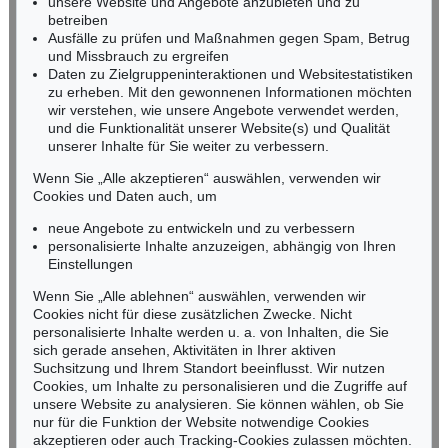
unsere Website und Angebote anzubieten und zu
Tel.: +49 (0)62 21 58 80-038
betreiben
Ausfälle zu prüfen und Maßnahmen gegen Spam, Betrug
Fax: +49 (0)62 21 58 80-595
und Missbrauch zu ergreifen
infoheidelberg@kettererkunst.de
Daten zu Zielgruppeninteraktionen und Websitestatistiken
zu erheben. Mit den gewonnenen Informationen möchten
wir verstehen, wie unsere Angebote verwendet werden,
NORDDEUTSCHLAND
und die Funktionalität unserer Website(s) und Qualität
Nico Kassel, M.A.
unserer Inhalte für Sie weiter zu verbessern.
Tel.: +49 (0)89 55244-164
Mobil: +49 (0)171 8618661
Wenn Sie „Alle akzeptieren“ auswählen, verwenden wir
n.kassel@kettererkunst.de
Cookies und Daten auch, um
neue Angebote zu entwickeln und zu verbessern
personalisierte Inhalte anzuzeigen, abhängig von Ihren
Keine Auktion mehr verpassen!
Einstellungen
Wir informieren Sie rechtzeitig.
Wenn Sie „Alle ablehnen“ auswählen, verwenden wir
Cookies nicht für diese zusätzlichen Zwecke. Nicht
personalisierte Inhalte werden u. a. von Inhalten, die Sie
sich gerade ansehen, Aktivitäten in Ihrer aktiven
Suchsitzung und Ihrem Standort beeinflusst. Wir nutzen
Jetzt zum Newsletter anmelden >
Cookies, um Inhalte zu personalisieren und die Zugriffe auf
unsere Website zu analysieren. Sie können wählen, ob Sie
nur für die Funktion der Website notwendige Cookies
akzeptieren oder auch Tracking-Cookies zulassen möchten.