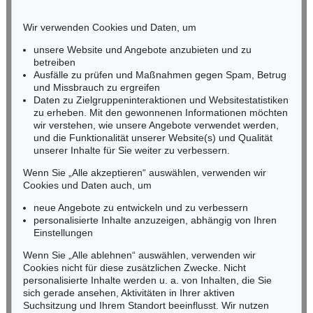
BADEN-WÜRTTEMBERG
HESSEN
Wir verwenden Cookies und Daten, um
RHEINLAND-PFALZ
Miriam Heß
unsere Website und Angebote anzubieten und zu
Tel.: +49 (0)62 21 58 80-038
betreiben
Ausfälle zu prüfen und Maßnahmen gegen Spam, Betrug
Fax: +49 (0)62 21 58 80-595
und Missbrauch zu ergreifen
infoheidelberg@kettererkunst.de
Daten zu Zielgruppeninteraktionen und Websitestatistiken
zu erheben. Mit den gewonnenen Informationen möchten
wir verstehen, wie unsere Angebote verwendet werden,
NORDDEUTSCHLAND
und die Funktionalität unserer Website(s) und Qualität
Nico Kassel, M.A.
unserer Inhalte für Sie weiter zu verbessern.
Tel.: +49 (0)89 55244-164
Mobil: +49 (0)171 8618661
Wenn Sie „Alle akzeptieren“ auswählen, verwenden wir
n.kassel@kettererkunst.de
Cookies und Daten auch, um
neue Angebote zu entwickeln und zu verbessern
personalisierte Inhalte anzuzeigen, abhängig von Ihren
Keine Auktion mehr verpassen!
Einstellungen
Wir informieren Sie rechtzeitig.
Wenn Sie „Alle ablehnen“ auswählen, verwenden wir
Cookies nicht für diese zusätzlichen Zwecke. Nicht
personalisierte Inhalte werden u. a. von Inhalten, die Sie
sich gerade ansehen, Aktivitäten in Ihrer aktiven
Suchsitzung und Ihrem Standort beeinflusst. Wir nutzen