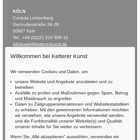
KÖLN
Cordula Lichtenberg
Gertrudenstraße 24-28
50667 Köln
Tel.: +49 (0)221 510 908-15
infokoeln@kettererkunst.de
Willkommen bei Ketterer Kunst
BADEN-WÜRTTEMBERG
HESSEN
Wir verwenden Cookies und Daten, um
RHEINLAND-PFALZ
Miriam Heß
unsere Website und Angebote anzubieten und zu
Tel.: +49 (0)62 21 58 80-038
betreiben
Ausfälle zu prüfen und Maßnahmen gegen Spam, Betrug
Fax: +49 (0)62 21 58 80-595
und Missbrauch zu ergreifen
infoheidelberg@kettererkunst.de
Daten zu Zielgruppeninteraktionen und Websitestatistiken
zu erheben. Mit den gewonnenen Informationen möchten
wir verstehen, wie unsere Angebote verwendet werden,
NORDDEUTSCHLAND
und die Funktionalität unserer Website(s) und Qualität
Nico Kassel, M.A.
unserer Inhalte für Sie weiter zu verbessern.
Tel.: +49 (0)89 55244-164
Mobil: +49 (0)171 8618661
Wenn Sie „Alle akzeptieren“ auswählen, verwenden wir