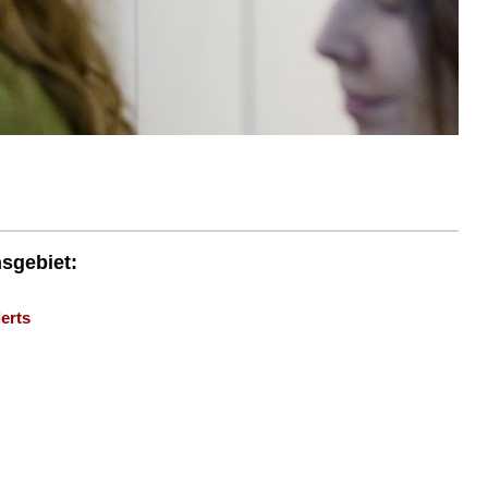
nsgebiet:
erts