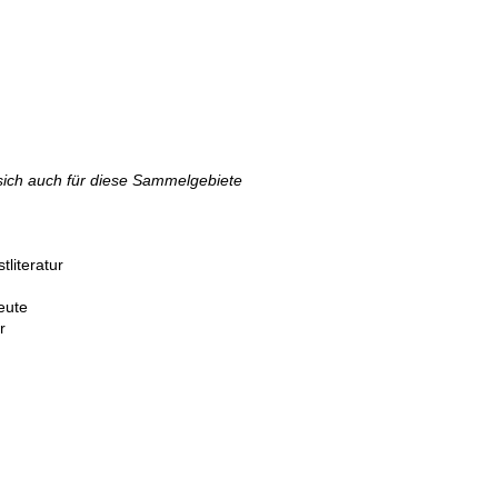
sich auch für diese Sammelgebiete
literatur
 70er-heute
0er