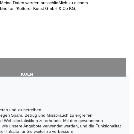
n. Meine Daten werden ausschließlich zu diesem
r Brief an 'Ketterer Kunst GmbH & Co KG,
KÖLN
Cordula Lichtenberg
Gertrudenstraße 24-28
50667 Köln
Tel.: +49 (0)221 510 908-15
infokoeln@kettererkunst.de
eten und zu betreiben
egen Spam, Betrug und Missbrauch zu ergreifen
nd Websitestatistiken zu erheben. Mit den gewonnenen
, wie unsere Angebote verwendet werden, und die Funktionalität
er Inhalte für Sie weiter zu verbessern.