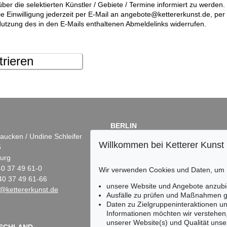
über die selektierten Künstler / Gebiete / Termine informiert zu werde
die Einwilligung jederzeit per E-Mail an angebote@kettererkunst.de, pe
utzung des in den E-Mails enthaltenen Abmeldelinks widerrufen.
trieren
BERLIN
aucken / Undine Schleifer
Dr. Simone Wiechers
Willkommen bei Ketterer Kunst
5
Fasanenstr. 70
urg
10719 Berlin
)40 37 49 61-0
Tel.: +49 (0)30 88 67 53-63
Wir verwenden Cookies und Daten, um
40 37 49 61-66
Fax: +49 (0)30 88 67 56-43
unsere Website und Angebote anzubi
@kettererkunst.de
infoberlin@kettererkunst.de
Ausfälle zu prüfen und Maßnahmen g
Daten zu Zielgruppeninteraktionen u
Informationen möchten wir verstehen
unserer Website(s) und Qualität unser