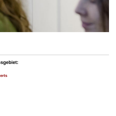
nsgebiet:
erts