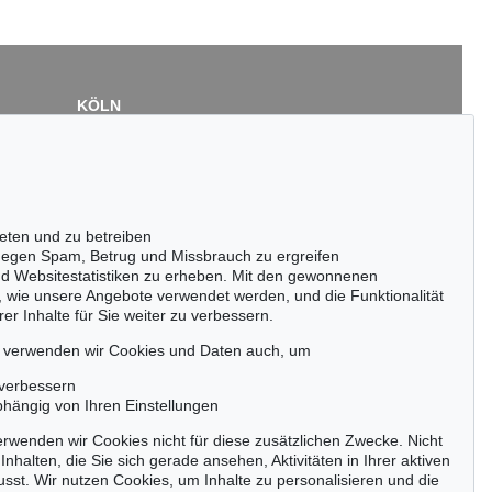
KÖLN
Cordula Lichtenberg
Gertrudenstraße 24-28
50667 Köln
Tel.: +49 (0)221 510 908-15
infokoeln@kettererkunst.de
eten und zu betreiben
egen Spam, Betrug und Missbrauch zu ergreifen
nd Websitestatistiken zu erheben. Mit den gewonnenen
, wie unsere Angebote verwendet werden, und die Funktionalität
er Inhalte für Sie weiter zu verbessern.
passen!
zeitig.
, verwenden wir Cookies und Daten auch, um
 verbessern
bhängig von Ihren Einstellungen
rwenden wir Cookies nicht für diese zusätzlichen Zwecke. Nicht
Jetzt zum Newsletter anmelden >
Inhalten, die Sie sich gerade ansehen, Aktivitäten in Ihrer aktiven
sst. Wir nutzen Cookies, um Inhalte zu personalisieren und die