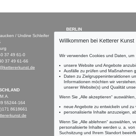
BERLIN
aucken / Undine Schleifer
Dr. Simone Wiechers
Willkommen bei Ketterer Kunst
5
Fasanenstr. 70
urg
10719 Berlin
)40 37 49 61-0
Tel.: +49 (0)30 88 67 53-63
Wir verwenden Cookies und Daten, um
40 37 49 61-66
Fax: +49 (0)30 88 67 56-43
unsere Website und Angebote anzubi
@kettererkunst.de
infoberlin@kettererkunst.de
Ausfälle zu prüfen und Maßnahmen g
Daten zu Zielgruppeninteraktionen u
Informationen möchten wir verstehen
unserer Website(s) und Qualität unser
Keine Auktion mehr ver
SCHLAND
 M.A.
Wir informieren Sie recht
Wenn Sie „Alle akzeptieren“ auswählen
)89 55244-164
neue Angebote zu entwickeln und zu
(0)171 8618661
personalisierte Inhalte anzuzeigen, a
tererkunst.de
Wenn Sie „Alle ablehnen“ auswählen, ve
personalisierte Inhalte werden u. a. von 
Suchsitzung und Ihrem Standort beeinflu