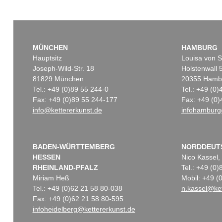
MÜNCHEN
HAMBURG
Hauptsitz
Louisa von S
Joseph-Wild-Str. 18
Holstenwall 
81829 München
20355 Hamb
Tel.: +49 (0)89 55 244-0
Tel.: +49 (0
Fax: +49 (0)89 55 244-177
Fax: +49 (0)
info@kettererkunst.de
infohamburg
BADEN-WÜRTTEMBERG
NORDDEUT
HESSEN
Nico Kassel,
RHEINLAND-PFALZ
Tel.: +49 (0
Miriam Heß
Mobil: +49 
Tel.: +49 (0)62 21 58 80-038
n.kassel@ket
Fax: +49 (0)62 21 58 80-595
infoheidelberg@kettererkunst.de