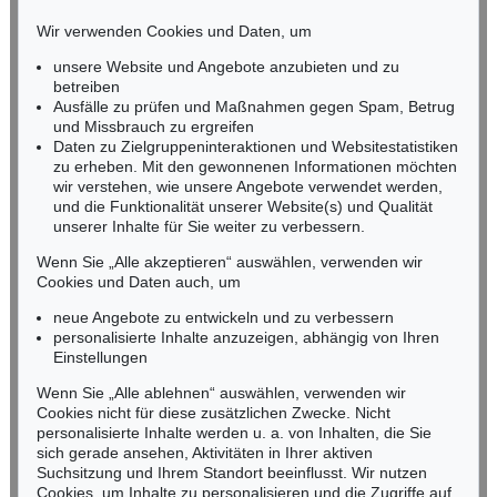
HESSEN
Wir verwenden Cookies und Daten, um
RHEINLAND-PFALZ
Miriam Heß
unsere Website und Angebote anzubieten und zu
Tel.: +49 (0)62 21 58 80-038
betreiben
Ausfälle zu prüfen und Maßnahmen gegen Spam, Betrug
Fax: +49 (0)62 21 58 80-595
und Missbrauch zu ergreifen
infoheidelberg@kettererkunst.de
Daten zu Zielgruppeninteraktionen und Websitestatistiken
zu erheben. Mit den gewonnenen Informationen möchten
wir verstehen, wie unsere Angebote verwendet werden,
NORDDEUTSCHLAND
und die Funktionalität unserer Website(s) und Qualität
Nico Kassel, M.A.
unserer Inhalte für Sie weiter zu verbessern.
Tel.: +49 (0)89 55244-164
Mobil: +49 (0)171 8618661
Wenn Sie „Alle akzeptieren“ auswählen, verwenden wir
n.kassel@kettererkunst.de
Cookies und Daten auch, um
neue Angebote zu entwickeln und zu verbessern
personalisierte Inhalte anzuzeigen, abhängig von Ihren
Keine Auktion mehr verpassen!
Einstellungen
Wir informieren Sie rechtzeitig.
Wenn Sie „Alle ablehnen“ auswählen, verwenden wir
Cookies nicht für diese zusätzlichen Zwecke. Nicht
personalisierte Inhalte werden u. a. von Inhalten, die Sie
sich gerade ansehen, Aktivitäten in Ihrer aktiven
Suchsitzung und Ihrem Standort beeinflusst. Wir nutzen
Jetzt zum Newsletter anmelden >
Cookies, um Inhalte zu personalisieren und die Zugriffe auf