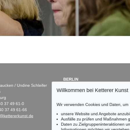
BERLIN
aucken / Undine Schleifer
Dr. Simone Wiechers
Willkommen bei Ketterer Kunst
5
Fasanenstr. 70
urg
10719 Berlin
)40 37 49 61-0
Tel.: +49 (0)30 88 67 53-63
Wir verwenden Cookies und Daten, um
40 37 49 61-66
Fax: +49 (0)30 88 67 56-43
unsere Website und Angebote anzubi
@kettererkunst.de
infoberlin@kettererkunst.de
Ausfälle zu prüfen und Maßnahmen g
Daten zu Zielgruppeninteraktionen u
Informationen möchten wir verstehen