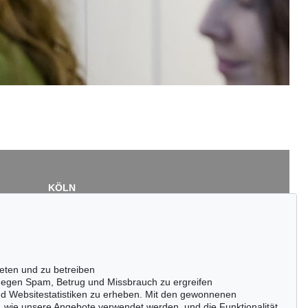
KÖLN
Cordula Lichtenberg
Gertrudenstraße 24-28
50667 Köln
Tel.: +49 (0)221 510 908-15
infokoeln@kettererkunst.de
eten und zu betreiben
egen Spam, Betrug und Missbrauch zu ergreifen
nd Websitestatistiken zu erheben. Mit den gewonnenen
, wie unsere Angebote verwendet werden, und die Funktionalität