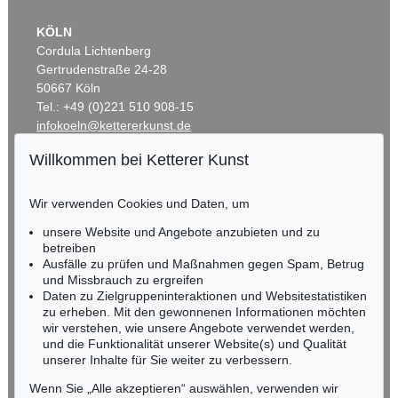
KÖLN
Cordula Lichtenberg
Gertrudenstraße 24-28
50667 Köln
Tel.: +49 (0)221 510 908-15
infokoeln@kettererkunst.de
Willkommen bei Ketterer Kunst
BADEN-WÜRTTEMBERG
HESSEN
Wir verwenden Cookies und Daten, um
RHEINLAND-PFALZ
Miriam Heß
unsere Website und Angebote anzubieten und zu
Tel.: +49 (0)62 21 58 80-038
betreiben
Ausfälle zu prüfen und Maßnahmen gegen Spam, Betrug
Fax: +49 (0)62 21 58 80-595
und Missbrauch zu ergreifen
infoheidelberg@kettererkunst.de
Daten zu Zielgruppeninteraktionen und Websitestatistiken
zu erheben. Mit den gewonnenen Informationen möchten
wir verstehen, wie unsere Angebote verwendet werden,
NORDDEUTSCHLAND
und die Funktionalität unserer Website(s) und Qualität
Nico Kassel, M.A.
unserer Inhalte für Sie weiter zu verbessern.
Tel.: +49 (0)89 55244-164
Mobil: +49 (0)171 8618661
Wenn Sie „Alle akzeptieren“ auswählen, verwenden wir