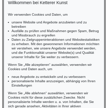
Willkommen bei Ketterer Kunst
BADEN-WÜRTTEMBERG
HESSEN
Wir verwenden Cookies und Daten, um
RHEINLAND-PFALZ
Miriam Heß
unsere Website und Angebote anzubieten und zu
Tel.: +49 (0)62 21 58 80-038
betreiben
Fax: +49 (0)62 21 58 80-595
Ausfälle zu prüfen und Maßnahmen gegen Spam, Betrug
und Missbrauch zu ergreifen
infoheidelberg@kettererkunst.de
Daten zu Zielgruppeninteraktionen und Websitestatistiken
zu erheben. Mit den gewonnenen Informationen möchten
NORDDEUTSCHLAND
wir verstehen, wie unsere Angebote verwendet werden,
und die Funktionalität unserer Website(s) und Qualität
Nico Kassel, M.A.
unserer Inhalte für Sie weiter zu verbessern.
Tel.: +49 (0)89 55244-164
Mobil: +49 (0)171 8618661
Wenn Sie „Alle akzeptieren“ auswählen, verwenden wir
n.kassel@kettererkunst.de
Cookies und Daten auch, um
neue Angebote zu entwickeln und zu verbessern
personalisierte Inhalte anzuzeigen, abhängig von Ihren
Keine Auktion mehr verpassen!
Einstellungen
Wir informieren Sie rechtzeitig.
Wenn Sie „Alle ablehnen“ auswählen, verwenden wir
Cookies nicht für diese zusätzlichen Zwecke. Nicht
personalisierte Inhalte werden u. a. von Inhalten, die Sie
sich gerade ansehen, Aktivitäten in Ihrer aktiven