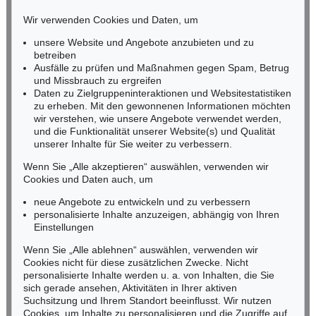
HESSEN
Wir verwenden Cookies und Daten, um
RHEINLAND-PFALZ
Miriam Heß
unsere Website und Angebote anzubieten und zu
Tel.: +49 (0)62 21 58 80-038
betreiben
Ausfälle zu prüfen und Maßnahmen gegen Spam, Betrug
Fax: +49 (0)62 21 58 80-595
und Missbrauch zu ergreifen
infoheidelberg@kettererkunst.de
Daten zu Zielgruppeninteraktionen und Websitestatistiken
zu erheben. Mit den gewonnenen Informationen möchten
wir verstehen, wie unsere Angebote verwendet werden,
NORDDEUTSCHLAND
und die Funktionalität unserer Website(s) und Qualität
Nico Kassel, M.A.
unserer Inhalte für Sie weiter zu verbessern.
Tel.: +49 (0)89 55244-164
Mobil: +49 (0)171 8618661
Wenn Sie „Alle akzeptieren“ auswählen, verwenden wir
n.kassel@kettererkunst.de
Cookies und Daten auch, um
neue Angebote zu entwickeln und zu verbessern
personalisierte Inhalte anzuzeigen, abhängig von Ihren
Keine Auktion mehr verpassen!
Einstellungen
Wir informieren Sie rechtzeitig.
Wenn Sie „Alle ablehnen“ auswählen, verwenden wir
Cookies nicht für diese zusätzlichen Zwecke. Nicht
personalisierte Inhalte werden u. a. von Inhalten, die Sie
sich gerade ansehen, Aktivitäten in Ihrer aktiven
Suchsitzung und Ihrem Standort beeinflusst. Wir nutzen
Jetzt zum Newsletter anmelden >
Cookies, um Inhalte zu personalisieren und die Zugriffe auf