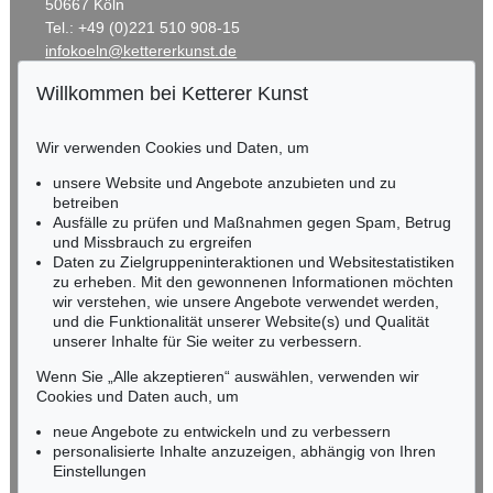
50667 Köln
Tel.: +49 (0)221 510 908-15
infokoeln@kettererkunst.de
Willkommen bei Ketterer Kunst
BADEN-WÜRTTEMBERG
HESSEN
Wir verwenden Cookies und Daten, um
RHEINLAND-PFALZ
Miriam Heß
unsere Website und Angebote anzubieten und zu
Tel.: +49 (0)62 21 58 80-038
betreiben
Ausfälle zu prüfen und Maßnahmen gegen Spam, Betrug
Fax: +49 (0)62 21 58 80-595
und Missbrauch zu ergreifen
infoheidelberg@kettererkunst.de
Daten zu Zielgruppeninteraktionen und Websitestatistiken
zu erheben. Mit den gewonnenen Informationen möchten
wir verstehen, wie unsere Angebote verwendet werden,
NORDDEUTSCHLAND
und die Funktionalität unserer Website(s) und Qualität
Nico Kassel, M.A.
unserer Inhalte für Sie weiter zu verbessern.
Tel.: +49 (0)89 55244-164
Mobil: +49 (0)171 8618661
Wenn Sie „Alle akzeptieren“ auswählen, verwenden wir
n.kassel@kettererkunst.de
Cookies und Daten auch, um
neue Angebote zu entwickeln und zu verbessern
personalisierte Inhalte anzuzeigen, abhängig von Ihren
Keine Auktion mehr verpassen!
Einstellungen