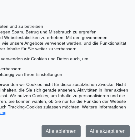
Gertrudenstraße 24-28
50667 Köln
Tel.: +49 (0)221 510 908-15
infokoeln@kettererkunst.de
eten und zu betreiben
egen Spam, Betrug und Missbrauch zu ergreifen
nd Websitestatistiken zu erheben. Mit den gewonnenen
, wie unsere Angebote verwendet werden, und die Funktionalität
er Inhalte für Sie weiter zu verbessern.
passen!
zeitig.
, verwenden wir Cookies und Daten auch, um
 verbessern
bhängig von Ihren Einstellungen
rwenden wir Cookies nicht für diese zusätzlichen Zwecke. Nicht
Jetzt zum Newsletter anmelden >
Inhalten, die Sie sich gerade ansehen, Aktivitäten in Ihrer aktiven
sst. Wir nutzen Cookies, um Inhalte zu personalisieren und die
ren. Sie können wählen, ob Sie nur für die Funktion der Website
uch Tracking-Cookies zulassen möchten. Weitere Informationen
rung
.
Barrierefreiheit
Impressum
Datenschutz
Alle ablehnen
Alle akzeptieren