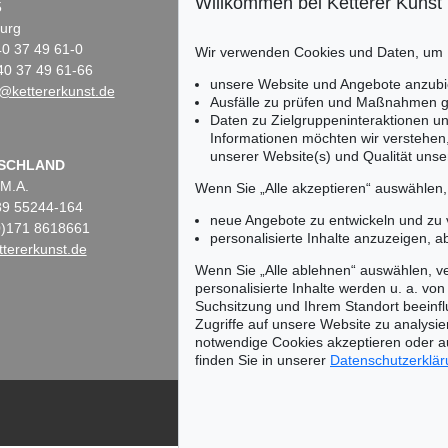
Willkommen bei Ketterer Kunst
5
Fasanenstr. 70
urg
10719 Berlin
)40 37 49 61-0
Tel.: +49 (0)30 88 67 53-63
Wir verwenden Cookies und Daten, um
40 37 49 61-66
Fax: +49 (0)30 88 67 56-43
unsere Website und Angebote anzubi
@kettererkunst.de
infoberlin@kettererkunst.de
Ausfälle zu prüfen und Maßnahmen g
Daten zu Zielgruppeninteraktionen u
Informationen möchten wir verstehen
unserer Website(s) und Qualität unser
Keine Auktion mehr ver
SCHLAND
 M.A.
Wir informieren Sie recht
Wenn Sie „Alle akzeptieren“ auswählen
)89 55244-164
neue Angebote zu entwickeln und zu
(0)171 8618661
personalisierte Inhalte anzuzeigen, a
tererkunst.de
Wenn Sie „Alle ablehnen“ auswählen, ve
personalisierte Inhalte werden u. a. von 
Suchsitzung und Ihrem Standort beeinflu
Zugriffe auf unsere Website zu analysie
notwendige Cookies akzeptieren oder a
finden Sie in unserer
Datenschutzerklä