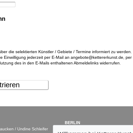
nn
über die selektierten Künstler / Gebiete / Termine informiert zu werde
die Einwilligung jederzeit per E-Mail an angebote@kettererkunst.de, pe
utzung des in den E-Mails enthaltenen Abmeldelinks widerrufen.
trieren
BERLIN
aucken / Undine Schleifer
Dr. Simone Wiechers