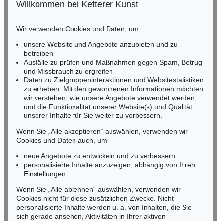
Willkommen bei Ketterer Kunst
BADEN-WÜRTTEMBERG
HESSEN
Wir verwenden Cookies und Daten, um
RHEINLAND-PFALZ
Miriam Heß
unsere Website und Angebote anzubieten und zu
Tel.: +49 (0)62 21 58 80-038
betreiben
Ausfälle zu prüfen und Maßnahmen gegen Spam, Betrug
Fax: +49 (0)62 21 58 80-595
und Missbrauch zu ergreifen
infoheidelberg@kettererkunst.de
Daten zu Zielgruppeninteraktionen und Websitestatistiken
zu erheben. Mit den gewonnenen Informationen möchten
wir verstehen, wie unsere Angebote verwendet werden,
NORDDEUTSCHLAND
und die Funktionalität unserer Website(s) und Qualität
Nico Kassel, M.A.
unserer Inhalte für Sie weiter zu verbessern.
Tel.: +49 (0)89 55244-164
Mobil: +49 (0)171 8618661
Wenn Sie „Alle akzeptieren“ auswählen, verwenden wir
n.kassel@kettererkunst.de
Cookies und Daten auch, um
neue Angebote zu entwickeln und zu verbessern
personalisierte Inhalte anzuzeigen, abhängig von Ihren
Keine Auktion mehr verpassen!
Einstellungen
Wir informieren Sie rechtzeitig.
Wenn Sie „Alle ablehnen“ auswählen, verwenden wir
Cookies nicht für diese zusätzlichen Zwecke. Nicht
personalisierte Inhalte werden u. a. von Inhalten, die Sie
sich gerade ansehen, Aktivitäten in Ihrer aktiven