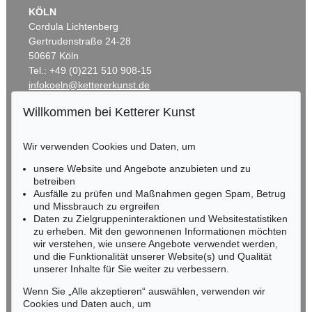
KÖLN
Cordula Lichtenberg
Gertrudenstraße 24-28
50667 Köln
Tel.: +49 (0)221 510 908-15
infokoeln@kettererkunst.de
Willkommen bei Ketterer Kunst
BADEN-WÜRTTEMBERG
HESSEN
Wir verwenden Cookies und Daten, um
RHEINLAND-PFALZ
Miriam Heß
unsere Website und Angebote anzubieten und zu
Tel.: +49 (0)62 21 58 80-038
betreiben
Ausfälle zu prüfen und Maßnahmen gegen Spam, Betrug
Fax: +49 (0)62 21 58 80-595
und Missbrauch zu ergreifen
infoheidelberg@kettererkunst.de
Daten zu Zielgruppeninteraktionen und Websitestatistiken
zu erheben. Mit den gewonnenen Informationen möchten
wir verstehen, wie unsere Angebote verwendet werden,
NORDDEUTSCHLAND
und die Funktionalität unserer Website(s) und Qualität
Nico Kassel, M.A.
unserer Inhalte für Sie weiter zu verbessern.
Tel.: +49 (0)89 55244-164
Mobil: +49 (0)171 8618661
Wenn Sie „Alle akzeptieren“ auswählen, verwenden wir
n.kassel@kettererkunst.de
Cookies und Daten auch, um