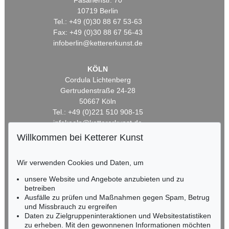
Fasanenstr. 70
10719 Berlin
Tel.: +49 (0)30 88 67 53-63
Fax: +49 (0)30 88 67 56-43
infoberlin@kettererkunst.de
KÖLN
Cordula Lichtenberg
Gertrudenstraße 24-28
50667 Köln
Tel.: +49 (0)221 510 908-15
infokoeln@kettererkunst.de
Willkommen bei Ketterer Kunst
BADEN-WÜRTTEMBERG
HESSEN
Wir verwenden Cookies und Daten, um
RHEINLAND-PFALZ
unsere Website und Angebote anzubieten und zu
Miriam Heß
betreiben
Tel.: +49 (0)62 21 58 80-038
Ausfälle zu prüfen und Maßnahmen gegen Spam, Betrug
Fax: +49 (0)62 21 58 80-595
und Missbrauch zu ergreifen
infoheidelberg@kettererkunst.de
Daten zu Zielgruppeninteraktionen und Websitestatistiken
zu erheben. Mit den gewonnenen Informationen möchten