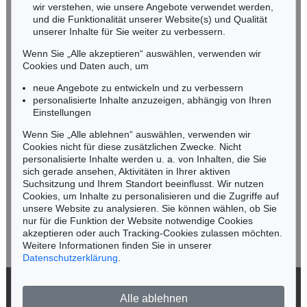
wir verstehen, wie unsere Angebote verwendet werden,
NORDDEUTSCHLAND
und die Funktionalität unserer Website(s) und Qualität
Nico Kassel, M.A.
unserer Inhalte für Sie weiter zu verbessern.
Tel.: +49 (0)89 55244-164
Wenn Sie „Alle akzeptieren“ auswählen, verwenden wir
Mobil: +49 (0)171 8618661
Cookies und Daten auch, um
n.kassel@kettererkunst.de
neue Angebote zu entwickeln und zu verbessern
personalisierte Inhalte anzuzeigen, abhängig von Ihren
Einstellungen
Keine Auktion mehr verpassen!
Wenn Sie „Alle ablehnen“ auswählen, verwenden wir
Wir informieren Sie rechtzeitig.
Cookies nicht für diese zusätzlichen Zwecke. Nicht
personalisierte Inhalte werden u. a. von Inhalten, die Sie
sich gerade ansehen, Aktivitäten in Ihrer aktiven
Suchsitzung und Ihrem Standort beeinflusst. Wir nutzen
Cookies, um Inhalte zu personalisieren und die Zugriffe auf
Jetzt zum Newsletter anmelden >
unsere Website zu analysieren. Sie können wählen, ob Sie
nur für die Funktion der Website notwendige Cookies
akzeptieren oder auch Tracking-Cookies zulassen möchten.
Weitere Informationen finden Sie in unserer
Datenschutzerklärung
.
© 2026 Ketterer Kunst GmbH & Co. KG
Alle ablehnen