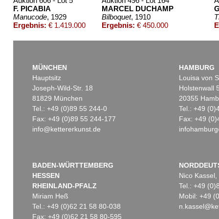
Auktion 606 - Lot 5
Auktion 496 - Lot 164
A
F. PICABIA
MARCEL DUCHAMP
Manucode
, 1929
Bilboquet
, 1910
T
Ergebnis:
€ 1.419.000
Ergebnis:
€ 450.000
E
MÜNCHEN
HAMBURG
Hauptsitz
Louisa von S
Joseph-Wild-Str. 18
Holstenwall 
81829 München
20355 Hamb
Tel.: +49 (0)89 55 244-0
Tel.: +49 (0
Fax: +49 (0)89 55 244-177
Fax: +49 (0)
info@kettererkunst.de
infohamburg
Auktion 535 - Lot 64
Auktion 600 - Lot 70
Auktion 550
KARIN KNEFFEL
W. COPLEY
W. COPLE
Ohne Titel
, 2016
Happy New Year
, 1970
Father, De
Ergebnis:
€ 300.000
Ergebnis:
€ 283.800
Ergebnis:
BADEN-WÜRTTEMBERG
NORDDEUT
HESSEN
Nico Kassel,
RHEINLAND-PFALZ
Tel.: +49 (0
Miriam Heß
Mobil: +49 
Tel.: +49 (0)62 21 58 80-038
n.kassel@ket
Fax: +49 (0)62 21 58 80-595