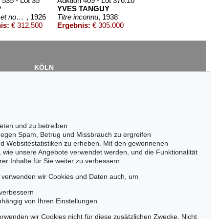
 535 - Lot 35
Auktion 409 - Lot 376.10
P
YVES TANGUY
et nombrils (Schleuder und Nabel)
, 1926
Titre inconnu
, 1938
is:
€ 312.500
Ergebnis:
€ 305.000
KÖLN
Cordula Lichtenberg
Gertrudenstraße 24-28
50667 Köln
Tel.: +49 (0)221 510 908-15
infokoeln@kettererkunst.de
eten und zu betreiben
egen Spam, Betrug und Missbrauch zu ergreifen
4 - Lot 231
Auktion 590 - Lot 3
WILLIAM N. COPLEY
nd Websitestatistiken zu erheben. Mit den gewonnenen
kes One (From "Come Home, Father" by Henry Clay Work)
954
My Mother was a Lady - like yours you will allow
, 1966
, wie unsere Angebote verwendet werden, und die Funktionalität
€ 250.000
Ergebnis:
€ 228.600
er Inhalte für Sie weiter zu verbessern.
passen!
zeitig.
, verwenden wir Cookies und Daten auch, um
 verbessern
bhängig von Ihren Einstellungen
rwenden wir Cookies nicht für diese zusätzlichen Zwecke. Nicht