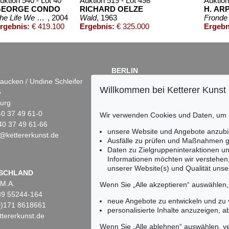
uktion 540 - Lot 40
Auktion 519 - Lot 498
Auktion
GEORGE CONDO
RICHARD OELZE
H. AR
he Life We Love
, 2004
Wald
, 1963
Fronde 
rgebnis:
€ 419.100
Ergebnis:
€ 325.000
Ergebn
BERLIN
aucken / Undine Schleifer
Dr. Simone Wiechers
Willkommen bei Ketterer Kunst
5
Fasanenstr. 70
urg
10719 Berlin
)40 37 49 61-0
Tel.: +49 (0)30 88 67 53-63
Wir verwenden Cookies und Daten, um
40 37 49 61-66
Fax: +49 (0)30 88 67 56-43
unsere Website und Angebote anzubi
@kettererkunst.de
infoberlin@kettererkunst.de
 - Lot 58
Auktion 606 - Lot 47
Ausfälle zu prüfen und Maßnahmen g
Auktion 51
Y
KARIN KNEFFEL
H. ARP
Daten zu Zielgruppeninteraktionen u
ar Father, Come Home With Me Now, The Clock in the Steeple Stri
, 1966
Pflaumen
, 1998
Gurife II
, 1
Informationen möchten wir verstehen
€ 266.700
Ergebnis:
€ 258.000
Ergebnis:
unserer Website(s) und Qualität unser
Keine Auktion mehr ver
SCHLAND
 M.A.
Wir informieren Sie recht
Wenn Sie „Alle akzeptieren“ auswählen
)89 55244-164
neue Angebote zu entwickeln und zu
(0)171 8618661
personalisierte Inhalte anzuzeigen, a
tererkunst.de
Wenn Sie „Alle ablehnen“ auswählen, ve